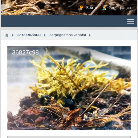
Войти
Регистрация
Фотоальбомы
Harpegnathos venator
36827c98