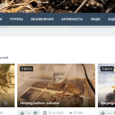
М
ГРУППЫ
ОБЪЯВЛЕНИЯ
АКТИВНОСТЬ
ЛЮДИ
ЕЩ
телей
3 фото
3 фото
Harpegnathos saltator
Harpegn
—
—
6K
25.11.2020
75.45K