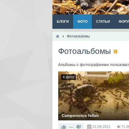
БЛОГИ
ФОТО
СТАТЬИ
ФОРУ
Фотоальбомы
Фотоальбомы
Альбомы с фотографиями пользова
4 фото
Camponotus fellah
—
01.09.2021
71.9