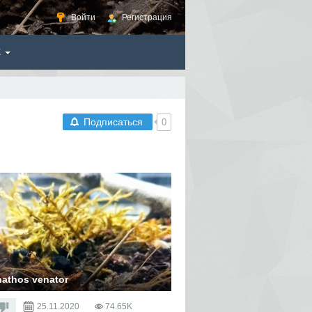
Войти
Регистрация
Ё
Подписаться
0
athos venator
25.11.2020
74.65K