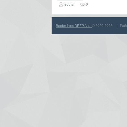
Booter
0
Booter from DEEP Ants
© 2020-2023
Раб