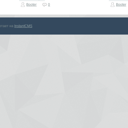
Booter
0
Booter
отает на
InstantCMS